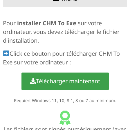
Qu'est-ce que CHM To Exe
Télécharger CHM vers Exe
Captures d'écran de CHM To Exe
Pour
installer CHM To Exe
sur votre
ordinateur, vous devez télécharger le fichier
d'installation.
Click ce bouton pour télécharger CHM To
Exe sur votre ordinateur :
Télécharger maintenant
Requiert Windows 11, 10, 8.1, 8 ou 7 au minimum.
Les fichiers sont signés numériquement (avec