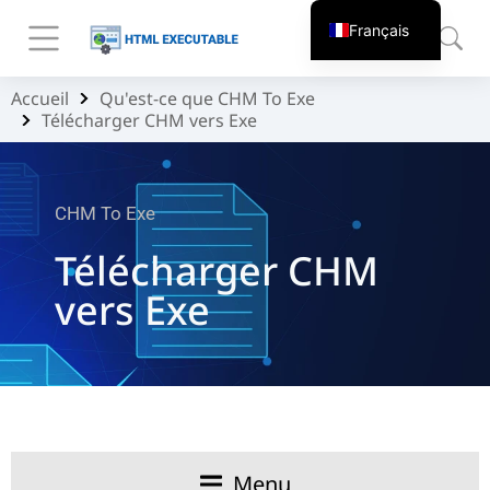
Français
Accueil
Qu'est-ce que CHM To Exe
Vous êtes ici :
Télécharger CHM vers Exe
CHM To Exe
Télécharger CHM
vers Exe
Menu