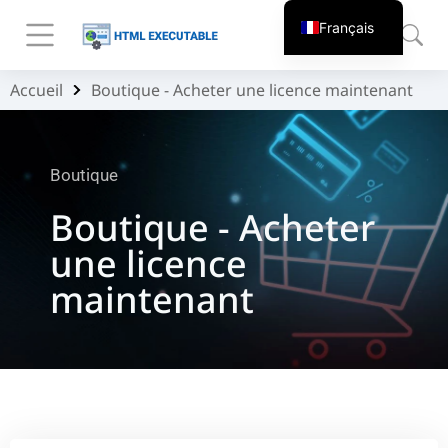
Français
Accueil
Boutique - Acheter une licence maintenant
Vous êtes ici :
Boutique
Boutique - Acheter
une licence
maintenant