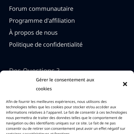
Forum communautaire
Programme d'affiliation
À propos de nous
Politique de confidentialité
Des Questions ?
Gérer le consentement aux
cookies
Nous contacter
Afin de fournir les meilleures expériences, nous utilisons des
technologies telles que les cookies pour stocker et/ou accéder aux
informations relatives à l'appareil. Le fait de consentir à ces technologies
info@htmlexe.com
nous permettra de traiter des données telles que le comportement de
navigation ou des identifiants uniques sur ce site. Le fait de ne pas
consentir ou de retirer son consentement peut avoir un effet négatif sur
certaines caractéristiques et fonctions.