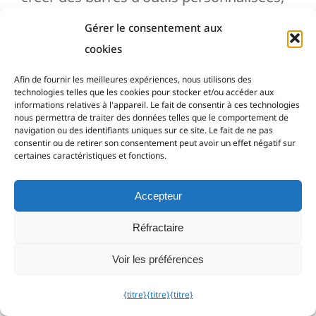
des barres de menus, des rubans pour vos
Gérer le consentement aux
ebooks et vos applications HTML
cookies
compilées... Associez des actions aux
contrôles, définissez leurs propriétés...
Afin de fournir les meilleures expériences, nous utilisons des
technologies telles que les cookies pour stocker et/ou accéder aux
Nouvelle option pour créer une application
informations relatives à l'appareil. Le fait de consentir à ces technologies
nous permettra de traiter des données telles que le comportement de
purement navigateur : aucun autre élément
navigation ou des identifiants uniques sur ce site. Le fait de ne pas
prédéfini de l'interface utilisateur
consentir ou de retirer son consentement peut avoir un effet négatif sur
certaines caractéristiques et fonctions.
(application GUI) n'est ajouté, à l'exception
du composant navigateur.
Accepteur
Nouveau moteur d'habillage et possibilité
de n'utiliser aucun habillage (aspect de
Réfractaire
l'application par défaut de Windows).
Voir les préférences
Prise en charge des thèmes sombres et
clairs (grâce à l'utilisation de 2 skins
{titre}
{titre}
{titre}
différents). HTML Executable peut choisir