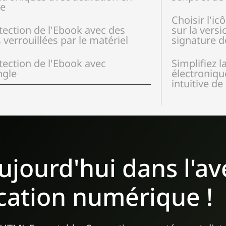
ne
Choisir l'ic
tection de l'Ebook avec des
sur la versi
s verrouillées par le matériel
signature d
tection de l'Ebook avec
Simplifiez l
gle
électronique
intuitive d
ujourd'hui dans l'a
ication numérique !