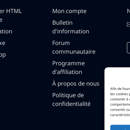
ger HTML
Mon compte
N
e
Bulletin
vation
d'information
xe
Forum
communautaire
pp
Programme
d'affiliation
À propos de nous
Afin de four
Politique de
les cookies 
consentir à 
confidentialité
comportement
consentir ou
caractéristi