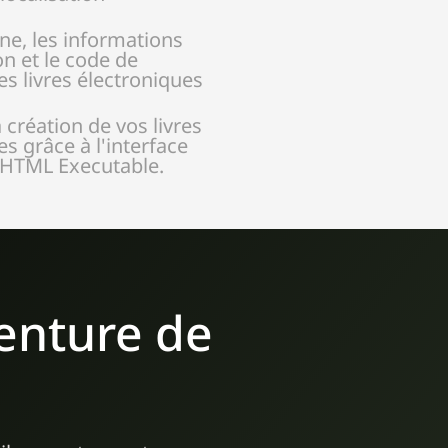
ône, les informations
on et le code de
es livres électroniques
a création de vos livres
s grâce à l'interface
e HTML Executable.
venture de