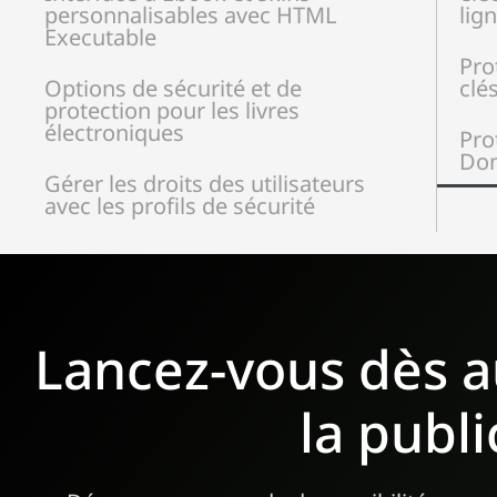
personnalisables avec HTML
lig
Executable
Pro
Options de sécurité et de
clé
protection pour les livres
électroniques
Pro
Don
Gérer les droits des utilisateurs
avec les profils de sécurité
Lancez-vous dès a
la publ