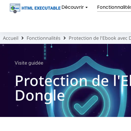
Découvrir
Fonctionnalité
Accueil
Fonctionnalités
Protection de l'Ebook avec 
Vous êtes ici :
Visite guidée
Protection de l'
Dongle