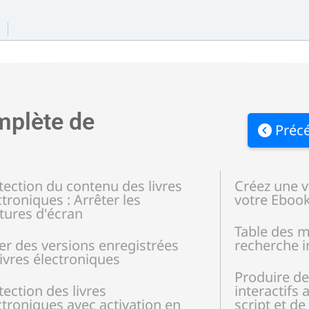
mplète de
Préc
tection du contenu des livres
Créez une v
ctroniques : Arrêter les
votre Eboo
tures d'écran
Table des ma
er des versions enregistrées
recherche i
livres électroniques
Produire de
tection des livres
interactifs
ctroniques avec activation en
script et de