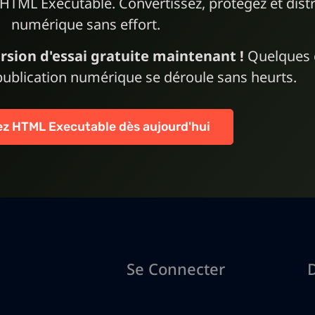
HTML Executable. Convertissez, protégez et dist
numérique sans effort.
rsion d'essai gratuite maintenant !
Quelques c
publication numérique se déroule sans heurts.
z HTML Executable dès aujourd'hui
Se Connecter
D