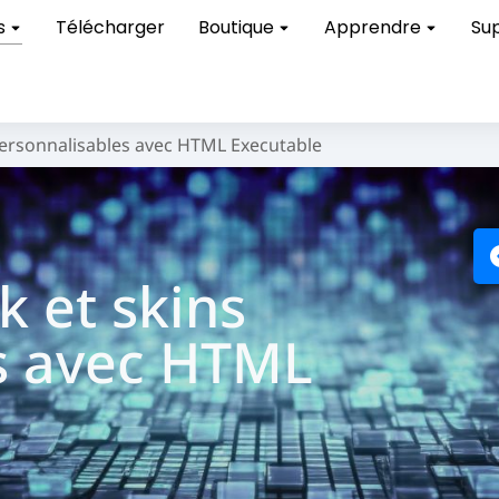
s
Télécharger
Boutique
Apprendre
Su
personnalisables avec HTML Executable
k et skins
s avec HTML