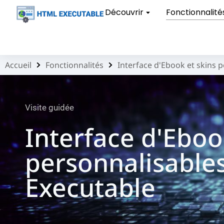
Découvrir
Fonctionnalité
Accueil
Fonctionnalités
Interface d'Ebook et skins 
Vous êtes ici :
Visite guidée
Interface d'Eboo
personnalisable
Executable