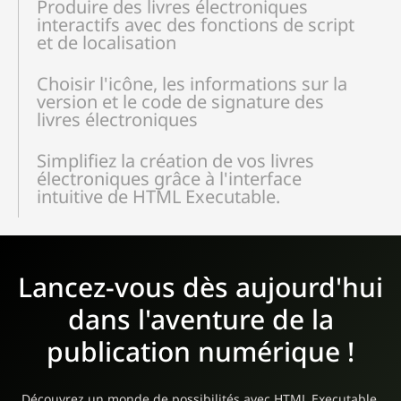
Produire des livres électroniques
interactifs avec des fonctions de script
et de localisation
Choisir l'icône, les informations sur la
version et le code de signature des
livres électroniques
Simplifiez la création de vos livres
électroniques grâce à l'interface
intuitive de HTML Executable.
Lancez-vous dès aujourd'hui
dans l'aventure de la
publication numérique !
Découvrez un monde de possibilités avec HTML Executable.