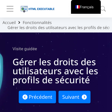
Français
Accueil
Fonctionnalités
Vous êtes ici :
Gérer les droits des utilisateurs avec les profils de sécu
Visite guidée
Gérer les droits des
utilisateurs avec les
profils de sécurité
Précédent
Suivant