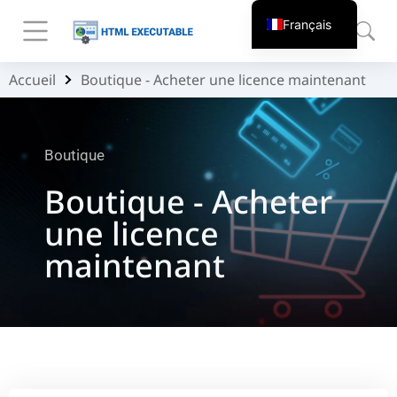
Français
Accueil
Boutique - Acheter une licence maintenant
Vous êtes ici :
Boutique
Boutique - Acheter
une licence
maintenant